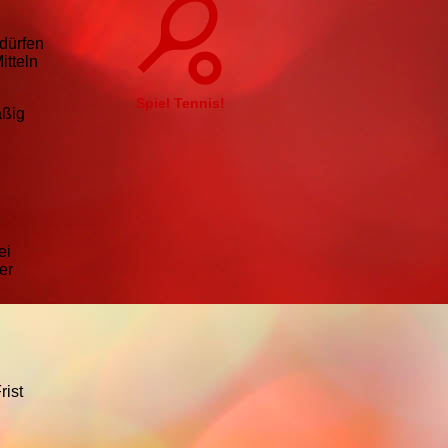
 dürfen
itteln
Spiel Tennis!
äßig
ei
er
rist