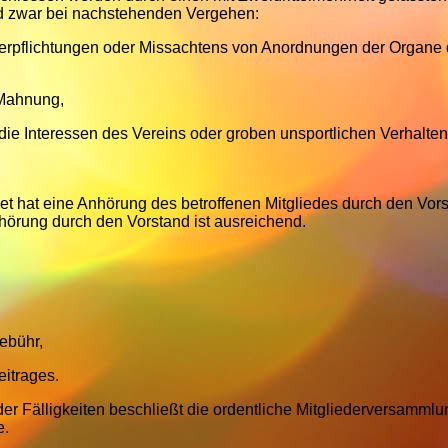
d zwar bei nachstehenden Vergehen:
erpflichtungen oder Missachtens von Anordnungen der Organe
 Mahnung,
e Interessen des Vereins oder groben unsportlichen Verhalten
t hat eine Anhörung des betroffenen Mitgliedes durch den Vor
nhörung durch den Vorstand ist ausreichend.
ebühr,
eitrages.
er Fälligkeiten beschließt die ordentliche Mitgliederversammlu
e.