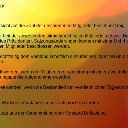
äge,
icht auf die Zahl der erschienenen Mitglieder beschlussfähig.
rheit der anwesenden stimmberechtigten Mitglieder gefasst. Be
des Präsidenten. Satzungsänderungen können mit einer Mehrhe
ten Mitglieder beschlossen werden.
chtzeitig dem Vorstand schriftlich einzureichen, damit sie in di
n.
lt werden, wenn die Mitgliederversammlung mit einer Zweidritte
rdnungspunkte aufgenommen werden.
t werden, wenn sie Bestandteil der veröffentlichten Tagesord
e Wahl des Vorstandes muss entsprochen werden.
Antrag aus der Versammlung dem Vorstand Entlastung.