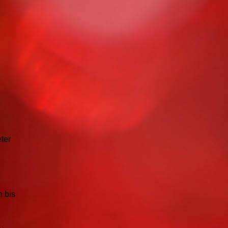
ter
h bis