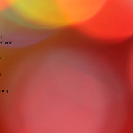
i
it von
e
l-
nung