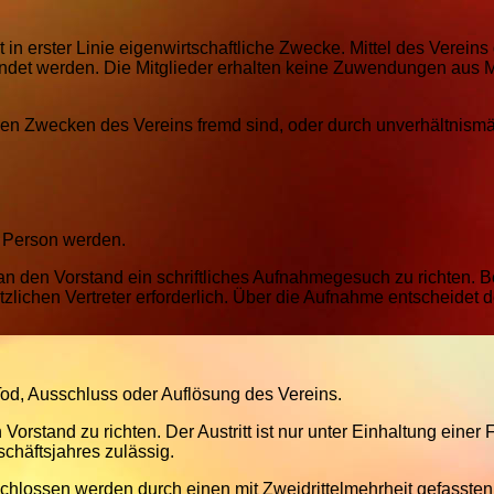
cht in erster Linie eigenwirtschaftliche Zwecke. Mittel des Vereins
det werden. Die Mitglieder erhalten keine Zuwendungen aus M
den Zwecken des Vereins fremd sind, oder durch unverhältnism
e Person werden.
 an den Vorstand ein schriftliches Aufnahmegesuch zu richten. B
zlichen Vertreter erforderlich. Über die Aufnahme entscheidet d
, Tod, Ausschluss oder Auflösung des Vereins.
n Vorstand zu richten. Der Austritt ist nur unter Einhaltung einer F
häftsjahres zulässig.
chlossen werden durch einen mit Zweidrittelmehrheit gefassten