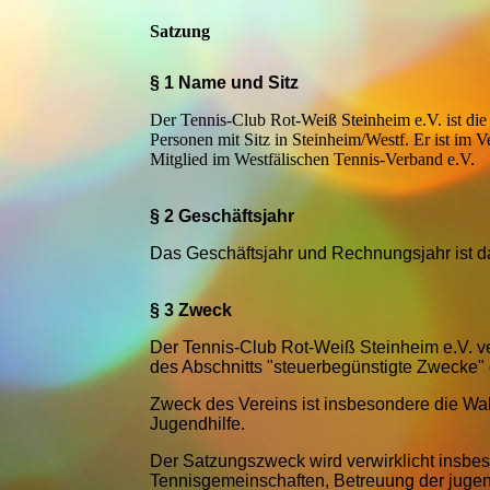
Satzung
§ 1 Name und Sitz
Der Tennis-Club Rot-Weiß Steinheim e.V. ist die
Personen mit Sitz in Steinheim/Westf. Er ist im V
Mitglied im Westfälischen Tennis-Verband e.V.
§ 2 Geschäftsjahr
Das Geschäftsjahr und Rechnungsjahr ist d
§ 3 Zweck
Der Tennis-Club Rot-Weiß Steinheim e.V. v
des Abschnitts "steuerbegünstigte Zwecke
Zweck des Vereins ist insbesondere die Wa
Jugendhilfe.
Der Satzungszweck wird verwirklicht insbe
Tennisgemeinschaften, Betreuung der jugend