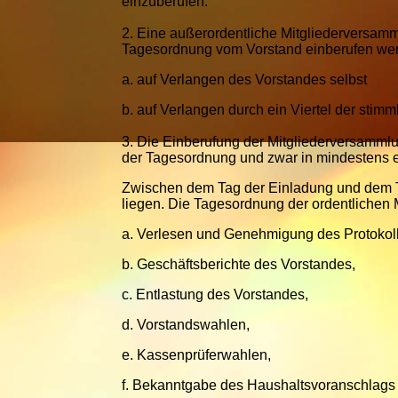
einzuberufen.
2.
Eine außerordentliche Mitgliederversamm
Tagesordnung vom Vorstand einberufen we
a.
auf Verlangen des Vorstandes selbst
b.
auf Verlangen durch ein Viertel der stimmb
3.
Die Einberufung der Mitgliederversammlu
der Tagesordnung und zwar in mindestens e
Zwischen dem Tag der Einladung und dem 
liegen. Die Tagesordnung der ordentlichen
a.
Verlesen und Genehmigung des Protokolls
b.
Geschäftsberichte des Vorstandes,
c.
Entlastung des Vorstandes,
d.
Vorstandswahlen,
e.
Kassenprüferwahlen,
f.
Bekanntgabe des Haushaltsvoranschlags