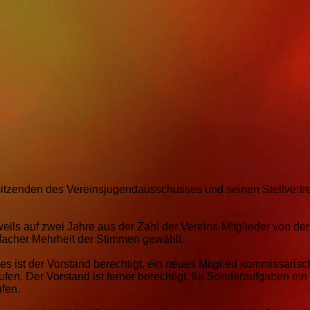
sitzenden des Vereinsjugendausschusses und seinen Stellvertre
eils auf zwei Jahre aus der Zahl der Vereins-Mitglieder von der
facher Mehrheit der Stimmen gewählt.
s ist der Vorstand berechtigt, ein neues Mitglied kommissarisc
en. Der Vorstand ist ferner berechtigt, für Sonderaufgaben ein
ufen.