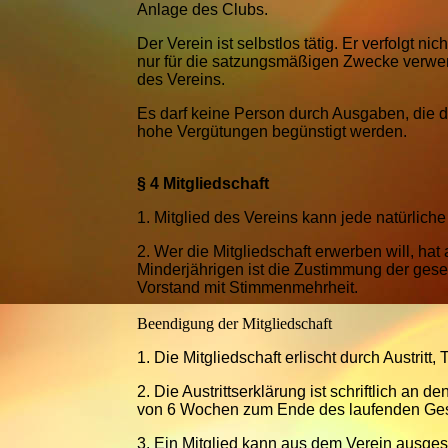
Anlage des Clubs.
Der Verein ist selbstlos tätig. Er verfolgt ni
nur für die satzungsmäßigen Zwecke verwen
des Vereins.
Es darf keine Person durch Ausgaben, die 
hohe Vergütungen begünstigt werden.
§ 4 Mitgliedschaft
1.
Mitglied des Vereins kann jede natürlich
2.
Wer die Mitgliedschaft erwerben will, hat
Minderjährigen ist die Zustimmung der geset
Vorstand mit Stimmenmehrheit.
Beendigung der Mitgliedschaft
1.
Die Mitgliedschaft erlischt durch Austritt
2.
Die Austrittserklärung ist schriftlich an de
von 6 Wochen zum Ende des laufenden Gesc
3.
Ein Mitglied kann aus dem Verein ausges