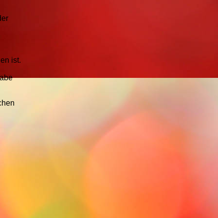
der
en ist.
gabe
chen