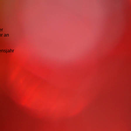
er
hr an
ensjahr
g