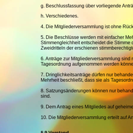
g.
Beschlussfassung über vorliegende Antr
h.
Verschiedenes.
4.
Die Mitgliederversammlung ist ohne Rücks
5.
Die Beschlüsse werden mit einfacher Meh
Stimmengleichheit entscheidet die Stimme 
Zweidritteln der erschienen stimmberechtig
6.
Anträge zur Mitgliederversammlung sind re
Tagesordnung aufgenommen werden könne
7.
Dringlichkeitsanträge dürfen nur behande
Mehrheit beschließt, dass sie als Tageso
8.
Satzungsänderungen können nur behandel
sind.
9.
Dem Antrag eines Mitgliedes auf geheim
10.
Die Mitgliederversammlung erteilt auf 
§ 9 Vorstand