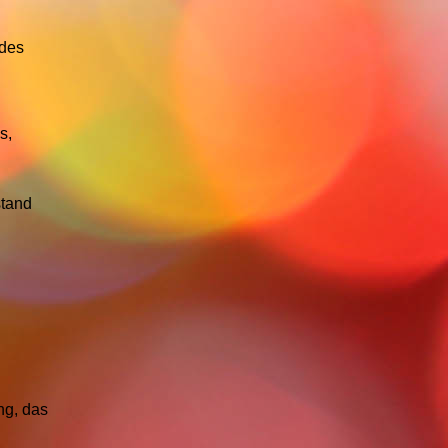
 des
s,
stand
ng, das