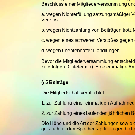
Beschluss einer Mitgliederversammlung un
a.
wegen Nichterfüllung satzungsmäßiger V
Vereins,
b.
wegen Nichtzahlung von Beiträgen trotz
c.
wegen eines schweren Verstoßes gegen di
d.
wegen unehrenhafter Handlungen
Bevor die Mitgliederversammlung entscheide
zu erfolgen (Gütetermin). Eine einmalige A
§ 5 Beiträge
Die Mitgliedschaft verpflichtet:
1.
zur Zahlung einer einmaligen Aufnahmeg
2.
zur Zahlung eines laufenden jährlichen B
Die Höhe und die Art der Zahlungen sowie d
gilt auch für den Spielbeitrag für Jugendlich