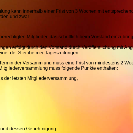
lung kann innerhalb einer Frist von 3 Wochen mit entsprechen
rden und zwar
erechtigten Mitglieder, das schriftlich beim Vorstand einzubring
ngen erfolgt durch den Vorstand durch Veröffentlichung mit An
iner der Steinheimer Tageszeitungen.
Termin der Versammlung muss eine Frist von mindestens 2 Wo
 Mitgliederversammlung muss folgende Punkte enthalten:
 der letzten Mitgliederversammlung,
 und dessen Genehmigung,