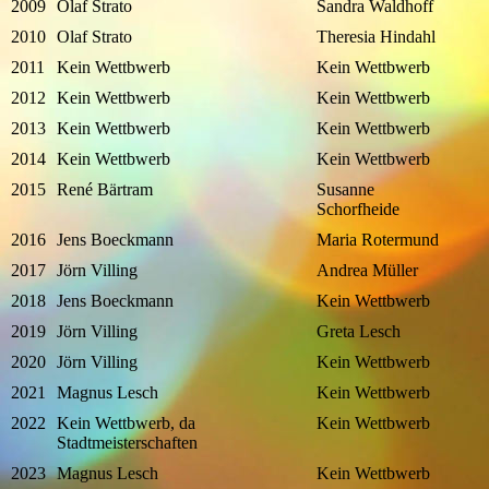
2009
Olaf Strato
Sandra Waldhoff
2010
Olaf Strato
Theresia Hindahl
2011
Kein Wettbwerb
Kein Wettbwerb
2012
Kein Wettbwerb
Kein Wettbwerb
2013
Kein Wettbwerb
Kein Wettbwerb
2014
Kein Wettbwerb
Kein Wettbwerb
2015
René Bärtram
Susanne
Schorfheide
2016
Jens Boeckmann
Maria Rotermund
2017
Jörn Villing
Andrea Müller
2018
Jens Boeckmann
Kein Wettbwerb
2019
Jörn Villing
Greta Lesch
2020
Jörn Villing
Kein Wettbwerb
2021
Magnus Lesch
Kein Wettbwerb
2022
Kein Wettbwerb, da
Kein Wettbwerb
Stadtmeisterschaften
2023
Magnus Lesch
Kein Wettbwerb