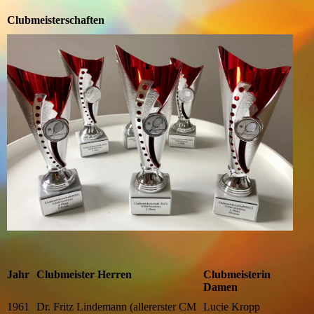
Clubmeisterschaften
Jahr
Clubmeister Herren
Clubmeisterin
Damen
1961
Dr. Fritz Lindemann (allererster CM
Lucie Kropp