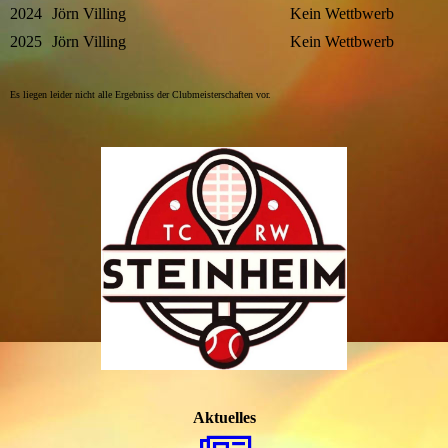
2024
Jörn Villing
Kein Wettbwerb
2025
Jörn Villing
Kein Wettbwerb
Es liegen leider nicht alle Ergebniss der Clubmeisterschaften vor.
Aktuelles