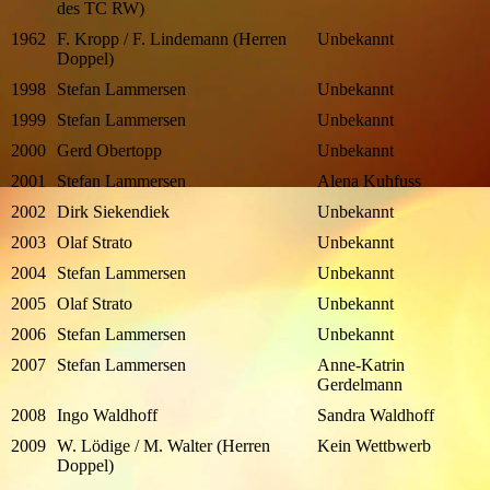
des TC RW)
1962
F. Kropp / F. Lindemann (Herren
Unbekannt
Doppel)
1998
Stefan Lammersen
Unbekannt
1999
Stefan Lammersen
Unbekannt
2000
Gerd Obertopp
Unbekannt
2001
Stefan Lammersen
Alena Kuhfuss
2002
Dirk Siekendiek
Unbekannt
2003
Olaf Strato
Unbekannt
2004
Stefan Lammersen
Unbekannt
2005
Olaf Strato
Unbekannt
2006
Stefan Lammersen
Unbekannt
2007
Stefan Lammersen
Anne-Katrin
Gerdelmann
2008
Ingo Waldhoff
Sandra Waldhoff
2009
W. Lödige / M. Walter (Herren
Kein Wettbwerb
Doppel)