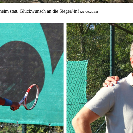
heim statt. Glückwunsch an die Sieger/-in!
[21.09.2024]