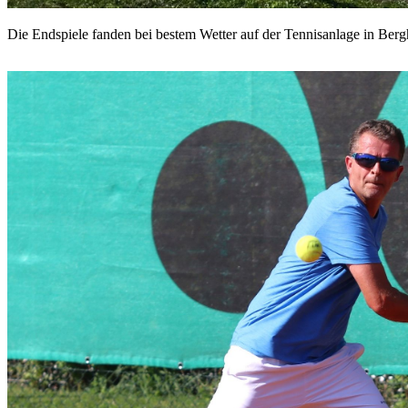
Die Endspiele fanden bei bestem Wetter auf der Tennisanlage in Berg