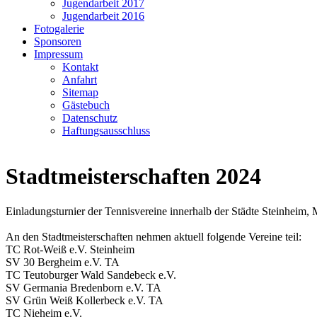
Jugendarbeit 2017
Jugendarbeit 2016
Fotogalerie
Sponsoren
Impressum
Kontakt
Anfahrt
Sitemap
Gästebuch
Datenschutz
Haftungsausschluss
Stadtmeisterschaften 2024
Einladungsturnier der Tennisvereine innerhalb der Städte Steinhei
An den Stadtmeisterschaften nehmen aktuell folgende Vereine teil:
TC Rot-Weiß e.V. Steinheim
SV 30 Bergheim e.V. TA
TC Teutoburger Wald Sandebeck e.V.
SV Germania Bredenborn e.V. TA
SV Grün Weiß Kollerbeck e.V. TA
TC Nieheim e.V.