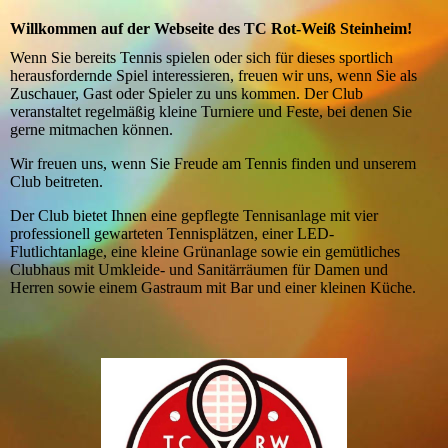
Willkommen auf der Webseite des TC Rot-Weiß Steinheim!
Wenn Sie bereits Tennis spielen oder sich für dieses sportlich
herausfordernde Spiel interessieren, freuen wir uns, wenn Sie als
Zuschauer, Gast oder Spieler zu uns kommen. Der Club
veranstaltet regelmäßig kleine Turniere und Feste, bei denen Sie
gerne mitmachen können.
Wir freuen uns, wenn Sie Freude am Tennis finden und unserem
Club beitreten.
Der Club bietet Ihnen eine gepflegte Tennisanlage mit vier
professionell gewarteten Tennisplätzen, einer LED-
Flutlichtanlage, eine kleine Grünanlage sowie ein gemütliches
Clubhaus mit Umkleide- und Sanitärräumen für Damen und
Herren sowie einem Gastraum mit Bar und einer kleinen Küche.