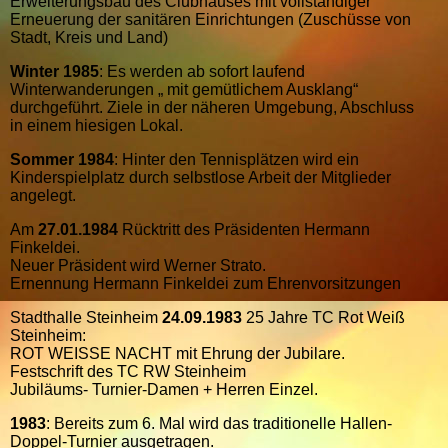
Erweiterungsbau des Clubhauses mit vollständiger
Erneuerung der sanitären Einrichtungen (Zuschüsse von
Stadt, Kreis und Land)
Winter 1985
: Es werden ab sofort laufend
Winterwanderungen „ mit gemütlichem Ausklang“
durchgeführt. Ziele in der näheren Umgebung, Abschluss
in einem hiesigen Lokal.
Sommer 1984
: Hinter den Tennisplätzen wird ein
Kinderspielplatz durch selbstlose Arbeit der Mitglieder
angelegt.
Am
27.01.1984
Rücktritt des Präsidenten Hermann
Finkeldei.
Neuer Präsident wird Werner Strato.
Ernennung Hermann Finkeldei zum Ehrenvorsitzungen
Stadthalle Steinheim
24.09.1983
25 Jahre TC Rot Weiß
Steinheim:
ROT WEISSE NACHT mit Ehrung der Jubilare.
Festschrift des TC RW Steinheim
Jubiläums- Turnier-Damen + Herren Einzel.
1983
: Bereits zum 6. Mal wird das traditionelle Hallen-
Doppel-Turnier ausgetragen.