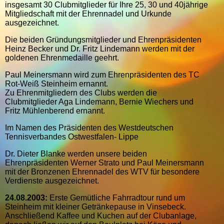
insgesamt 30 Clubmitglieder für Ihre 25, 30 und 40jährige
Mitgliedschaft mit der Ehrennadel und Urkunde
ausgezeichnet.
Die beiden Gründungsmitglieder und Ehrenpräsidenten
Heinz Becker und Dr. Fritz Lindemann werden mit der
goldenen Ehrenmedaille geehrt.
Paul Meinersmann wird zum Ehrenpräsidenten des TC
Rot-Weiß Steinheim ernannt.
Zu Ehrenmitgliedern des Clubs werden die
Clubmitglieder Aga Lindemann, Bernie Wiechers und
Fritz Mühlenberend ernannt.
Im Namen des Präsidenten des Westdeutschen
Tennisverbandes Ostwestfalen- Lippe
Dr. Dieter Blanke werden unsere beiden
Ehrenpräsidenten Werner Strato und Paul Meinersmann
mit der Bronzenen Ehrennadel des WTV für besondere
Verdienste ausgezeichnet.
24.08.2003:
Erste Gemütliche Fahrradtour rund um
Steinheim mit kleiner Getränkepause in Vinsebeck.
Anschließend Kaffee und Kuchen auf der Clubanlage,