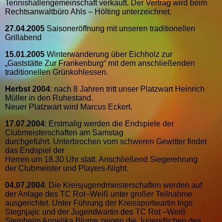
Tennishallengemeinschaft verkauft. Der Vertrag wird beim
Rechtsanwaltbüro Ahls – Hölting unterzeichnet.
27.04.2005
Saisoneröffnung mit unseren traditionellen
Grillabend
15.01.2005
Winterwanderung über Eichholz zur
„Gaststätte Zur Frankenburg“ mit dem anschließenden
traditionellen Grünkohlessen.
Herbst 2004
: nach 8 Jahren tritt unser Platzwart Heinrich
Müller in den Ruhestand.
Neuer Platzwart wird Marcus Eckert.
17.07.2004
: Erstmalig werden die Endspiele der
Clubmeisterschaften am Samstag
durchgeführt. Unterbrochen vom schweren Gewitter findet
das Endspiel der
Herren um 18.30 Uhr statt. Anschließend Siegerehrung
der Clubmeister und Players-Night.
04.07.2004
: Die Kreisjugendmeisterschaften werden auf
der Anlage des TC Rot–Weiß unter großer Teilnahme
ausgerichtet. Unter Führung der Kreissportwartin Inge
Stegnjajic und der Jugendwartin des TC Rot –Weiß
Steinheim Angelika Blume zeigen die Jugendlichen des