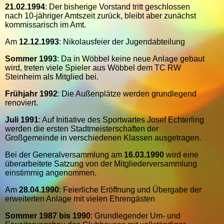
21.02.1994
: Der bisherige Vorstand tritt geschlossen
nach 10-jähriger Amtszeit zurück, bleibt aber zunächst
kommissarisch im Amt.
Am
12.12.1993
: Nikolausfeier der Jugendabteilung
Sommer 1993
: Da in Wöbbel keine neue Anlage gebaut
wird, treten viele Spieler aus Wöbbel dem TC RW
Steinheim als Mitglied bei.
Frühjahr 1992
: Die Außenplätze werden grundlegend
renoviert.
Juli 1991
: Auf Initiative des Sportwartes Josef Echterling
werden die ersten Stadtmeisterschaften der
Großgemeinde in verschiedenen Klassen ausgetragen.
Bei der Generalversammlung am
16.03.1990
wird eine
überarbeitete Satzung von der Mitgliederversammlung
einstimmig angenommen.
Am
28.04.1990
: Feierliche Eröffnung und Übergabe der
erweiterten Anlage mit vielen Ehrengästen
Sommer 1987 bis 1990
: Grundlegender Um- und