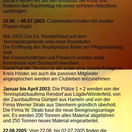
danach ließen wir auf den Boulplatz bei Käse und
Rotwein den Nachmittag mit einen schönen Abschluss
ausklingen.
20.06. – 06.07.2003
: Clubmeisterschaften mit zweiter
Players Night.
Mai 2003: Die Fa. Rendorf baut auf dem
Tennisplatzgelände eine neue Boulebahn.
Die Eröffnung des Bouleplatzes findet am Pfingstsamstag
statt.
Bei Käseschnittchen und Prosecco wurden erste
Kenntnisse vom Boulsport erworben.
Damit hat der Tennisclub als erster eine solche Anlage im
Kreis Höxter, wo auch die passiven Mitglieder
angesprochen werden am Clubleben teilzunehmen.
Januar bis April 2003:
Die Plätze 1 + 2 werden von der
Tennisplatzbaufirma Rendorf aus Lügde/Wörderfeld, von
der Zaunbaufirma Gümpel aus Hameln und von der
Firma Werner Strato aus Steinheim gründlich überholt.
Die Firma W. Strato baut die neue Beregnungsanlage
ein. Es werden 200 Tonnen altes Material abgefahren
und 250 Tonnen neues Material eingearbeitet.
22.06.2005:
Vom 22.06. bis 02.07.2005 finden die