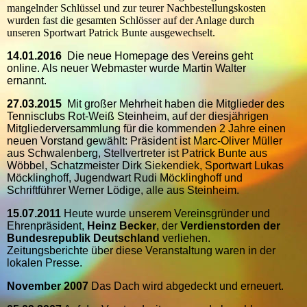
mangelnder Schlüssel und zur teurer Nachbestellungskosten
wurden fast die gesamten Schlösser auf der Anlage durch
unseren Sportwart Patrick Bunte ausgewechselt.
14.01.2016
Die neue Homepage des Vereins geht
online. Als neuer Webmaster wurde Martin Walter
ernannt.
27.03.2015
Mit großer Mehrheit haben die Mitglieder des
Tennisclubs Rot-Weiß Steinheim, auf der diesjährigen
Mitgliederversammlung für die kommenden 2 Jahre einen
neuen Vorstand gewählt: Präsident ist Marc-Oliver Müller
aus Schwalenberg, Stellvertreter ist Patrick Bunte aus
Wöbbel, Schatzmeister Dirk Siekendiek, Sportwart Lukas
Möcklinghoff, Jugendwart Rudi Möcklinghoff und
Schriftführer Werner Lödige, alle aus Steinheim.
15.07.2011
Heute wurde unserem Vereinsgründer und
Ehrenpräsident,
Heinz Becker
, der
Verdienstorden der
Bundesrepublik Deutschland
verliehen.
Zeitungsberichte über diese Veranstaltung waren in der
lokalen Presse.
November 2007
Das Dach wird abgedeckt und erneuert.