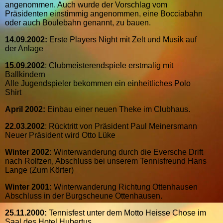
angenommen. Auch wurde der Vorschlag vom
Präsidenten einstimmig angenommen, eine Bocciabahn
oder auch Boulebahn genannt, zu bauen.
14.09.2002:
Erste Players Night mit Zelt und Musik auf
der Anlage
15.09.2002
: Clubmeisterendspiele erstmalig mit
Ballkindern
Alle Jugendspieler bekommen ein einheitliches Polo
Shirt
April 2002:
Einbau einer neuen Theke im Clubhaus.
22.03.2002
: Rücktritt von Präsident Paul Meinersmann
Neuer Präsident wird Otto Lüke
Winter 2002:
Winterwanderung durch die Eversche Drift
nach Rolfzen, Abschluss bei unserem Tennisfreund Hans
Lange (Zum Körter)
Winter 2001:
Winterwanderung Richtung Ottenhausen
Abschluss in der Burgscheune Ottenhausen.
25.11.2000:
Tennisfest unter dem Motto Heisse Chose im
Saal des Hotel Hubertus.