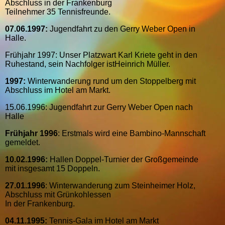
Abschluss in der Frankenburg
Teilnehmer 35 Tennisfreunde.
07.06.1997:
Jugendfahrt zu den Gerry Weber Open in
Halle.
Frühjahr 1997: Unser Platzwart Karl Kriete geht in den
Ruhestand, sein Nachfolger istHeinrich Müller.
1997:
Winterwanderung rund um den Stoppelberg mit
Abschluss im Hotel am Markt.
15.06.1996: Jugendfahrt zur Gerry Weber Open nach
Halle
Frühjahr 1996
: Erstmals wird eine Bambino-Mannschaft
gemeldet.
10.02.1996:
Hallen Doppel-Turnier der Großgemeinde
mit insgesamt 15 Doppeln.
27.01.1996
: Winterwanderung zum Steinheimer Holz,
Abschluss mit Grünkohlessen
In der Frankenburg.
04.11.1995:
Tennis-Gala im Hotel am Markt