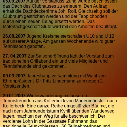
05.09.2007
Auf der Vorstandssitzung wurde beschlossen
das Dach des Clubhauses zu erneuern. Den Auftrag
erhält die Dachdeckerfirma Joh. Rolf. Gleichzeitig soll der
Clubraum gestrichen werden und der Teppichboden
durch einen neuen Belag ersetzt werden. Das
Malerfachgeschäft Stute wird mit den Arbeiten beauftragt.
26.08.2007
Jugend Kreismeisterschaften U10 und U 12
auf unserer Anlage. Am ganzen Wochenende wird guter
Tennissport geboten.
27. 04.2007
Zur Saisoneröffnung lädt der Vorstand zum
traditionellen Grillabend ein und viele Mitglieder und
Tennisfreunde sind gekommen.
09.03.2007
Jahreshauptversammlung mit Wahl von
Ehrenpräsident Dr. Fritz Lindemann zum neuen 2.
Vorsitzenden.
20.01.2007
Winterwanderung mit unseren
Tennisfreunden aus Kollerbeck von Marienmünster nach
Kollerbeck. Eine ganze Reihe umgestürzter Bäume, die
nach dem Jahrhundertsturm Kyrill über den Wanderweg
lagen, machten den Weg für alle beschwerlich. Der
verdiente Lohn in der Gaststätte Fuhrmann das
traditionelle Grünkohlessen . 68 Teilnehmerinnen und