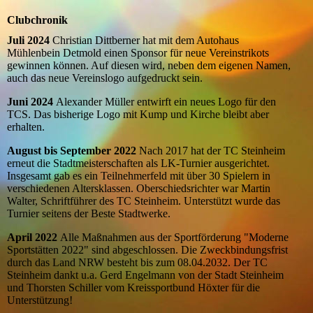
Clubchronik
Juli 2024
Christian Dittberner hat mit dem Autohaus
Mühlenbein Detmold einen Sponsor für neue Vereinstrikots
gewinnen können. Auf diesen wird, neben dem eigenen Namen,
auch das neue Vereinslogo aufgedruckt sein.
Juni 2024
Alexander Müller entwirft ein neues Logo für den
TCS. Das bisherige Logo mit Kump und Kirche bleibt aber
erhalten.
August bis September 2022
Nach 2017 hat der TC Steinheim
erneut die Stadtmeisterschaften als LK-Turnier ausgerichtet.
Insgesamt gab es ein Teilnehmerfeld mit über 30 Spielern in
verschiedenen Altersklassen. Oberschiedsrichter war Martin
Walter, Schriftführer des TC Steinheim. Unterstützt wurde das
Turnier seitens der Beste Stadtwerke.
April 2022
Alle Maßnahmen aus der Sportförderung "Moderne
Sportstätten 2022" sind abgeschlossen. Die Zweckbindungsfrist
durch das Land NRW besteht bis zum 08.04.2032. Der TC
Steinheim dankt u.a. Gerd Engelmann von der Stadt Steinheim
und Thorsten Schiller vom Kreissportbund Höxter für die
Unterstützung!