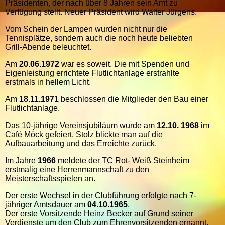
Präsidenten, der nach über 8 Jahren sein Amt zu
Verfügung stellt. Neuer Präsident wird Walter Jürgens.
Vom Schein der Lampen wurden nicht nur die
Tennisplätze, sondern auch die noch heute beliebten
Grill-Abende beleuchtet.
Am
20.06.1972
war es soweit. Die mit Spenden und
Eigenleistung errichtete Flutlichtanlage erstrahlte
erstmals in hellem Licht.
Am
18.11.1971
beschlossen die Mitglieder den Bau einer
Flutlichtanlage.
Das 10-jährige Vereinsjubiläum wurde am
12.10. 1968
im
Café Möck gefeiert. Stolz blickte man auf die
Aufbauarbeitung und das Erreichte zurück.
Im Jahre
1966
meldete der TC Rot- Weiß Steinheim
erstmalig eine Herrenmannschaft zu den
Meisterschaftsspielen an.
Der erste Wechsel in der Clubführung erfolgte nach 7-
jähriger Amtsdauer am
04.10.1965
.
Der erste Vorsitzende Heinz Becker auf Grund seiner
Verdienste um den Club zum Ehrenvorsitzenden ernannt.