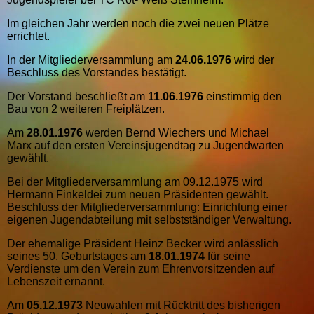
Im gleichen Jahr werden noch die zwei neuen Plätze
errichtet.
In der Mitgliederversammlung am
24.06.1976
wird der
Beschluss des Vorstandes bestätigt.
Der Vorstand beschließt am
11.06.1976
einstimmig den
Bau von 2 weiteren Freiplätzen.
Am
28.01.1976
werden Bernd Wiechers und Michael
Marx auf den ersten Vereinsjugendtag zu Jugendwarten
gewählt.
Bei der Mitgliederversammlung am 09.12.1975 wird
Hermann Finkeldei zum neuen Präsidenten gewählt.
Beschluss der Mitgliederversammlung: Einrichtung einer
eigenen Jugendabteilung mit selbstständiger Verwaltung.
Der ehemalige Präsident Heinz Becker wird anlässlich
seines 50. Geburtstages am
18.01.1974
für seine
Verdienste um den Verein zum Ehrenvorsitzenden auf
Lebenszeit ernannt.
Am
05.12.1973
Neuwahlen mit Rücktritt des bisherigen