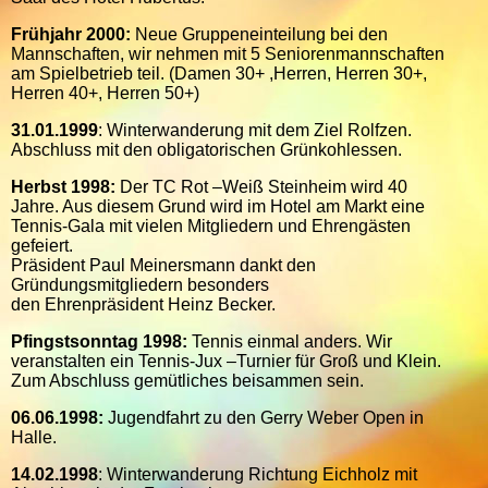
Frühjahr 2000:
Neue Gruppeneinteilung bei den
Mannschaften, wir nehmen mit 5 Seniorenmannschaften
am Spielbetrieb teil. (Damen 30+ ,Herren, Herren 30+,
Herren 40+, Herren 50+)
31.01.1999
: Winterwanderung mit dem Ziel Rolfzen.
Abschluss mit den obligatorischen Grünkohlessen.
Herbst 1998:
Der TC Rot –Weiß Steinheim wird 40
Jahre. Aus diesem Grund wird im Hotel am Markt eine
Tennis-Gala mit vielen Mitgliedern und Ehrengästen
gefeiert.
Präsident Paul Meinersmann dankt den
Gründungsmitgliedern besonders
den Ehrenpräsident Heinz Becker.
Pfingstsonntag 1998:
Tennis einmal anders. Wir
veranstalten ein Tennis-Jux –Turnier für Groß und Klein.
Zum Abschluss gemütliches beisammen sein.
06.06.1998:
Jugendfahrt zu den Gerry Weber Open in
Halle.
14.02.1998
: Winterwanderung Richtung Eichholz mit