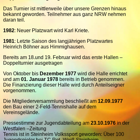
Das Turnier ist mittlerweile über unsere Grenzen hinaus
bekannt geworden. Teilnehmer aus ganz NRW nehmen
daran teil.
1982
: Neuer Platzwart wird Karl Kriete.
1981
: Letzte Saison des langjährigen Platzwartes
Heinrich Böhner aus Himmighausen.
Bereits am 18.und 19. Februar wird das erste Hallen –
Doppelturnier ausgetragen
Von Oktober bis
Dezember 1977
wird die Halle errichtet
und am
01. Januar 1978
bereits in Betrieb genommen.
Die Finanzierung dieser Halle wird durch Anteilseigner
vorgenommen.
Die Mitgliederversammlung beschließt am
12.09.1977
den Bau einer 2-Feld-Tennishalle auf dem
Vereinsgelände.
Pressestimme zur Jugendabteilung am
23.10.1976
in der
Westfalen –Zeitung
Tennis ist in Steinheim Volkssport geworden: Über 100
Jugendspieler bei TC Rot- Weiß Steinheim.