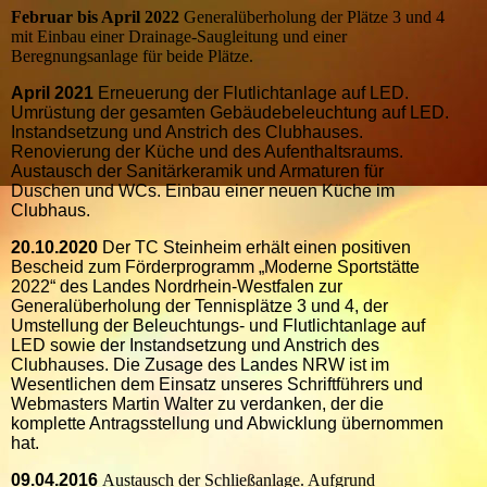
Februar bis April 2022
Generalüberholung der Plätze 3 und 4
mit Einbau einer Drainage-Saugleitung und einer
Beregnungsanlage für beide Plätze.
April 2021
Erneuerung der Flutlichtanlage auf LED.
Umrüstung der gesamten Gebäudebeleuchtung auf LED.
Instandsetzung und Anstrich des Clubhauses.
Renovierung der Küche und des Aufenthaltsraums.
Austausch der Sanitärkeramik und Armaturen für
Duschen und WCs. Einbau einer neuen Küche im
Clubhaus.
20.10.2020
Der TC Steinheim erhält einen positiven
Bescheid zum Förderprogramm „Moderne Sportstätte
2022“ des Landes Nordrhein-Westfalen zur
Generalüberholung der Tennisplätze 3 und 4, der
Umstellung der Beleuchtungs- und Flutlichtanlage auf
LED sowie der Instandsetzung und Anstrich des
Clubhauses. Die Zusage des Landes NRW ist im
Wesentlichen dem Einsatz unseres Schriftführers und
Webmasters Martin Walter zu verdanken, der die
komplette Antragsstellung und Abwicklung übernommen
hat.
09.04.2016
Austausch der Schließanlage. Aufgrund