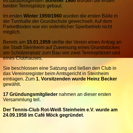
Im darauffolgenden
Sommer 1960
wurden die ersten
beiden Tennisplätze gebaut.
Im ersten
Winter 1959/1960
wurden die ersten Bälle in
der Turnhalle der Grundschule gewechselt. Auf dem
Parkettboden war ein ordentlicher Spielbetrieb nicht
möglich.
Bereits am
15.01.1959
stellte der Verein einen Antrag an
die Stadt Steinheim auf Zuweisung eines Grundstückes
am Schützenplatz zum Bau von zwei Tennisplätzen und
eines Clubhauses.
Sie beschlossen eine Satzung und ließen den Club in
das Vereinsregister beim Amtsgericht in Steinheim
eintragen. Zum
1. Vorsitzenden wurde Heinz Becker
gewählt.
17 Gründungsmitglieder
nahmen an dieser ersten
Versammlung teil.
Der Tennis-Club Rot-Weiß Steinheim e.V. wurde am
24.09.1958 im Café Möck gegründet
.