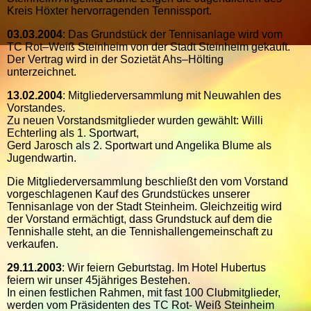
Kreis Höxter hervorragenden Tennissport.
03.03.2004
: Das Grundstück der Tennisanlage wird vom
TC Rot–Weiß Steinheim von der Stadt Steinheim gekauft.
Der Vertrag wird in der Sozietät Ahs–Hölting
unterzeichnet.
13.02.2004
: Mitgliederversammlung mit Neuwahlen des
Vorstandes.
Zu neuen Vorstandsmitglieder wurden gewählt: Willi
Echterling als 1. Sportwart,
Gerd Jarosch als 2. Sportwart und Angelika Blume als
Jugendwartin.
Die Mitgliederversammlung beschließt den vom Vorstand
vorgeschlagenen Kauf des Grundstückes unserer
Tennisanlage von der Stadt Steinheim. Gleichzeitig wird
der Vorstand ermächtigt, dass Grundstuck auf dem die
Tennishalle steht, an die Tennishallengemeinschaft zu
verkaufen.
29.11.2003
: Wir feiern Geburtstag. Im Hotel Hubertus
feiern wir unser 45jähriges Bestehen.
In einen festlichen Rahmen, mit fast 100 Clubmitglieder,
werden vom Präsidenten des TC Rot- Weiß Steinheim