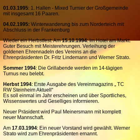
01.03.1995
: 1. Hallen - Mixed Turnier der Großgemeinde
mit insgesamt 16 Paaren.
04.02.1995:
Winterwanderung bis zum Norderteich mit
Abschluss in der Frankenburg
Wieder ein Herbstfest: Am
15.10.1994
: Im Hotel am Markt.
Guter Besuch mit Meisterehrungen. Verleihung der
goldenen Ehrennadeln des Vereins an die
Ehrenpräsidenten Dr. Fritz Lindemann und Werner Strato.
Sommer 1994
: Die Grillabende werden im 14-tägigen
Turnus neu belebt.
Herbst 1994
: Erste Ausgabe des Vereinmagazins „ TC
RW Steinheim Aktuell“
Es soll einmal im Jahr erscheinen und über Sportliches,
Wissenswertes und Geselliges informieren.
Neuer Präsident wird Paul Meinersmann mit komplett
neuer Mannschaft.
Am
17.03.1994
: Ein neuer Vorstand wird gewählt. Werner
Strato wird zum Ehrenpräsidenten ernannt.