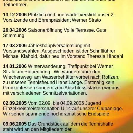
Teilnehmer.
13.12.2006
Plötzlich und unerwartet verstirbt unser 2.
Vorsitzende und Ehrenpräsident Werner Strato
26.04.2006
Saisoneröffnung Volle Terrasse. Gute
Stimmung!
17.03.2006
Jahreshauptversammlung mit
Vorstandswahlen. Ausgeschieden ist der Schriftführer
Michael Klahold, dafür neu im Vorstand Theresia Hindahl
14.01.2006
Winterwanderung: Treffpunkt bei Werner
Strato am Piepenbring. Wir wandern über den
Wiechersweg am Wasserbehälter vorbei nach Rolfzen,
zu unseren Tennisfreund Hans Lange. Erstmalig kein
Grünkohlessen sondern zum Abschluss stärken wir uns
mit verschiedenen Schnitzelvariationen.
02.09.2005
Vom 02.09. bis 04.09.2005 Jugend
Einzelkreismeisterschaften U 14 auf unserer Clubanlage.
Wir sehen spannende hochdramatische Endspiele
09.06.2005
Das Grundstück auf dem die Tennishalle
steht wird an den Mitgliedern der