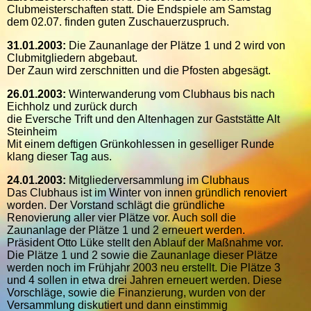
Clubmeisterschaften statt. Die Endspiele am Samstag
dem 02.07. finden guten Zuschauerzuspruch.
31.01.2003:
Die Zaunanlage der Plätze 1 und 2 wird von
Clubmitgliedern abgebaut.
Der Zaun wird zerschnitten und die Pfosten abgesägt.
26.01.2003:
Winterwanderung vom Clubhaus bis nach
Eichholz und zurück durch
die Eversche Trift und den Altenhagen zur Gaststätte Alt
Steinheim
Mit einem deftigen Grünkohlessen in geselliger Runde
klang dieser Tag aus.
24.01.2003:
Mitgliederversammlung im Clubhaus
Das Clubhaus ist im Winter von innen gründlich renoviert
worden. Der Vorstand schlägt die gründliche
Renovierung aller vier Plätze vor. Auch soll die
Zaunanlage der Plätze 1 und 2 erneuert werden.
Präsident Otto Lüke stellt den Ablauf der Maßnahme vor.
Die Plätze 1 und 2 sowie die Zaunanlage dieser Plätze
werden noch im Frühjahr 2003 neu erstellt. Die Plätze 3
und 4 sollen in etwa drei Jahren erneuert werden. Diese
Vorschläge, sowie die Finanzierung, wurden von der
Versammlung diskutiert und dann einstimmig