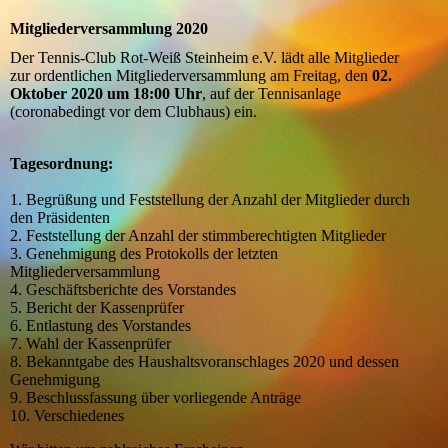
Mitgliederversammlung 2020
Der Tennis-Club Rot-Weiß Steinheim e.V. lädt alle Mitglieder
zur ordentlichen Mitgliederversammlung am Freitag, den
02.
Oktober 2020 um 18:00 Uhr
, auf der Tennisanlage
(coronabedingt vor dem Clubhaus) ein.
Tagesordnung:
1. Begrüßung und Feststellung der Anzahl der Mitglieder durch
den Präsidenten
2. Feststellung der Anzahl der stimmberechtigten Mitglieder
3. Genehmigung des Protokolls der letzten
Mitgliederversammlung
4. Geschäftsberichte des Vorstandes
5. Bericht der Kassenprüfer
6. Entlastung des Vorstandes
7. Wahl der Kassenprüfer
8. Bekanntgabe des Haushaltsvoranschlages 2020 und dessen
Genehmigung
9. Beschlussfassung über vorliegende Anträge
10. Verschiedenes