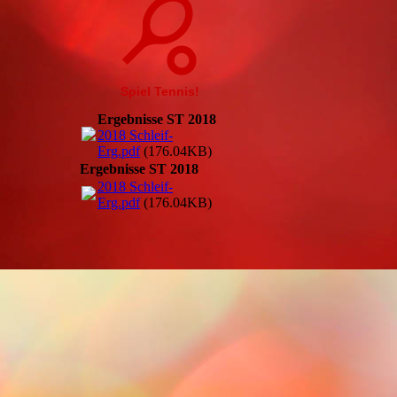
Spiel Tennis!
Ergebnisse ST 2018
2018 Schleif-
Erg.pdf
(176.04KB)
Ergebnisse ST 2018
2018 Schleif-
Erg.pdf
(176.04KB)