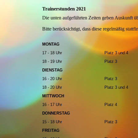
Trainerstunden 2021
Die unten aufgeführten Zeiten geben Auskunft üb
Bitte berücksichtigt, dass diese regelmäßig stattf
MONTAG
17 - 18 Uhr
Platz 3 und 4
18 - 19 Uhr
Platz 3
DIENSTAG
16 - 20 Uhr
Platz 3
18 - 20 Uhr
Platz 3 und 4
MITTWOCH
16 - 17 Uhr
Platz 4
DONNERSTAG
15 - 18 Uhr
Platz 3
FREITAG