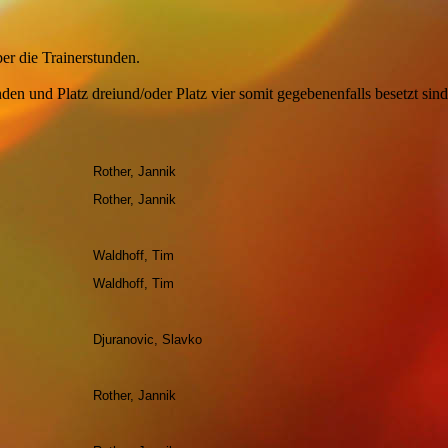
er die Trainerstunden.
inden und Platz dreiund/oder Platz vier somit gegebenenfalls besetzt sind
Rother, Jannik
Rother, Jannik
Waldhoff, Tim
Waldhoff, Tim
Djuranovic, Slavko
Rother, Jannik