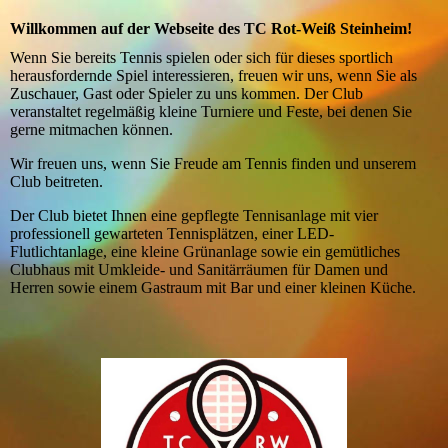
Willkommen auf der Webseite des TC Rot-Weiß Steinheim!
Wenn Sie bereits Tennis spielen oder sich für dieses sportlich
herausfordernde Spiel interessieren, freuen wir uns, wenn Sie als
Zuschauer, Gast oder Spieler zu uns kommen. Der Club
veranstaltet regelmäßig kleine Turniere und Feste, bei denen Sie
gerne mitmachen können.
Wir freuen uns, wenn Sie Freude am Tennis finden und unserem
Club beitreten.
Der Club bietet Ihnen eine gepflegte Tennisanlage mit vier
professionell gewarteten Tennisplätzen, einer LED-
Flutlichtanlage, eine kleine Grünanlage sowie ein gemütliches
Clubhaus mit Umkleide- und Sanitärräumen für Damen und
Herren sowie einem Gastraum mit Bar und einer kleinen Küche.